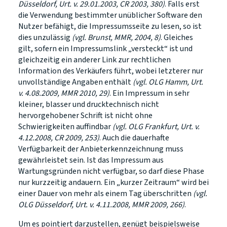
Düsseldorf, Urt. v. 29.01.2003, CR 2003, 380)
. Falls erst
die Verwendung bestimmter unüblicher Software den
Nutzer befähigt, die Impressumsseite zu lesen, so ist
dies unzulässig
(vgl. Brunst, MMR, 2004, 8)
. Gleiches
gilt, sofern ein Impressumslink „versteckt“ ist und
gleichzeitig ein anderer Link zur rechtlichen
Information des Verkäufers führt, wobei letzterer nur
unvollständige Angaben enthält
(vgl. OLG Hamm, Urt.
v. 4.08.2009, MMR 2010, 29)
. Ein Impressum in sehr
kleiner, blasser und drucktechnisch nicht
hervorgehobener Schrift ist nicht ohne
Schwierigkeiten auffindbar
(vgl. OLG Frankfurt, Urt. v.
4.12.2008, CR 2009, 253)
. Auch die dauerhafte
Verfügbarkeit der Anbieterkennzeichnung muss
gewährleistet sein. Ist das Impressum aus
Wartungsgründen nicht verfügbar, so darf diese Phase
nur kurzzeitig andauern. Ein „kurzer Zeitraum“ wird bei
einer Dauer von mehr als einem Tag überschritten
(vgl.
OLG Düsseldorf, Urt. v. 4.11.2008, MMR 2009, 266)
.
Um es pointiert darzustellen, genügt beispielsweise