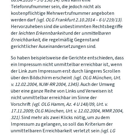
08.04.2016 – 5 U 156/14)
. Dies kann eine
Telefonrufnummer sein, die jedoch nicht als
kostenpflichtige Mehrwertrufnummer angeboten
werden darf
(vgl. OLG Frankfurt 2.10.2014 – 6 U 219/13)
.
Hervorzuheben sind die unbestimmten Rechtsbegriffe
der
leichten Erkennbarkeit
und der
unmittelbaren
Erreichbarkeit
, die regelmäßig Gegenstand
gerichtlicher Auseinandersetzungen sind.
So haben beispielsweise die Gerichte entschieden, dass
ein Impressum nicht unmittelbar erreichbar ist, wenn
der Link zum Impressum erst durch längeres Scrollen
über den Bildschirm erscheint
(vgl. OLG München, Urt.
v. 12.02.2004, NJW-RR 2004, 1345)
. Auch der Umweg
über eine ganze Reihe von Links und Verweisen ist
nicht unmittelbar erreichbar im Sinne der
Vorschrift
(vgl. OLG Hamm, Az. 4 U 148/09, Urt. v.
17.11.2009; OLG München, Urt. v. 12.02.2004, MMR 2004,
321)
. Sind mehr als zwei Klicks nötig, um zu dem
Impressum zu gelangen, so soll das Kriterium der
unmittelbaren Erreichbarkeit verletzt sein
(vgl. LG