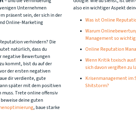
et
– und die Verhinderung
Google. Wie du siehst, ist de
ur wenigen Unternehmen
also ein wichtiger Aspekt dei
m präsent sein, der sich in der
Was ist Online Reputa
und Online-Marketing
Warum Onlinebewertung
Management so wichtig 
 Reputation verhindern? Die
utet natürlich, dass du
Online Reputation Ma
ür negative Bewertungen
Wenn Kritik toxisch ausf
zu kommt, bist du auf der
sich davon vergiften zu 
vor der ersten negativen
ue dir verdiente, gute
Krisenmanagement im Soc
dann später mit dem positiven
Shitstorm?
muss. Trete online offensiv
 beweise deine guten
inenoptimierung
, baue starke