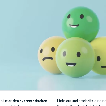
nnt man den
systematischen
Links auf und erarbeite dir ein