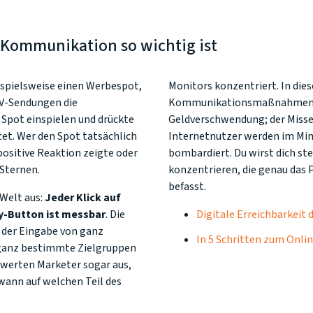
 Kommunikation so wichtig ist
ispielsweise einen Werbespot,
Monitors konzentriert. In dies
TV-Sendungen die
Kommunikationsmaßnahmen zu 
Spot einspielen und drückte
Geldverschwendung; der Misse
tet. Wer den Spot tatsächlich
Internetnutzer werden im Mi
ositive Reaktion zeigte oder
bombardiert. Du wirst dich ste
Sternen.
konzentrieren, die genau das 
befasst.
 Welt aus:
Jeder Klick auf
ay-Button ist messbar
. Die
Digitale Erreichbarkeit 
 der Eingabe von ganz
In 5 Schritten zum Onl
 ganz bestimmte Zielgruppen
 werten Marketer sogar aus,
wann auf welchen Teil des