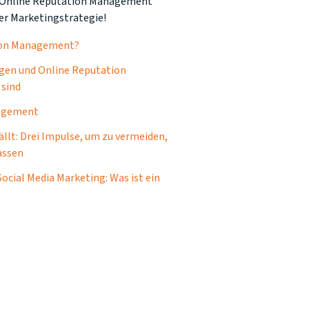
in Online Reputation Management
ner Marketingstrategie!
tion Management?
en und Online Reputation
sind
nagement
ällt: Drei Impulse, um zu vermeiden,
lassen
ial Media Marketing: Was ist ein